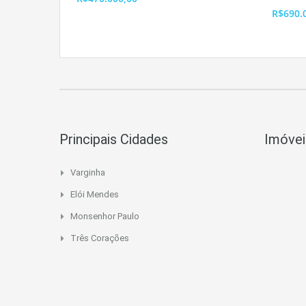
R$690.
Principais Cidades
Imóvei
Varginha
Elói Mendes
Monsenhor Paulo
Três Corações