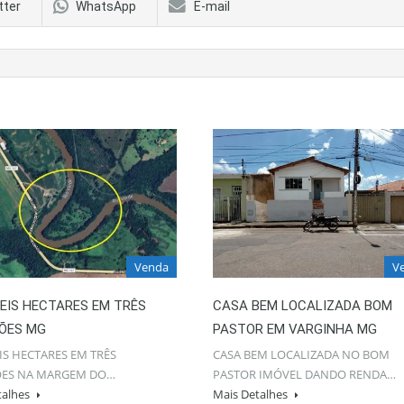
tter
WhatsApp
E-mail
Venda
V
SEIS HECTARES EM TRÊS
CASA BEM LOCALIZADA BOM
ÕES MG
PASTOR EM VARGINHA MG
EIS HECTARES EM TRÊS
CASA BEM LOCALIZADA NO BOM
ES NA MARGEM DO…
PASTOR IMÓVEL DANDO RENDA…
talhes
Mais Detalhes