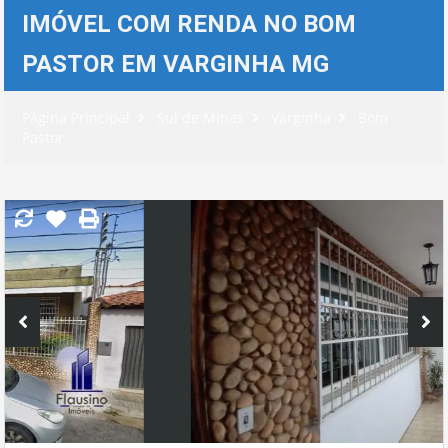
IMÓVEL COM RENDA NO BOM
PASTOR EM VARGINHA MG
Página Principal
Sul de Minas
Varginha
Bom
Pastor