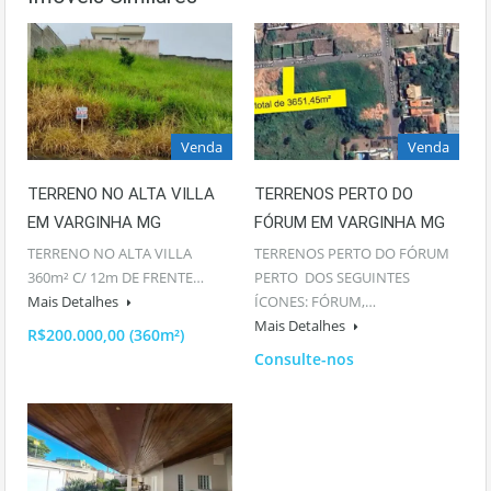
Venda
Venda
TERRENO NO ALTA VILLA
TERRENOS PERTO DO
EM VARGINHA MG
FÓRUM EM VARGINHA MG
TERRENO NO ALTA VILLA
TERRENOS PERTO DO FÓRUM
360m² C/ 12m DE FRENTE…
PERTO DOS SEGUINTES
Mais Detalhes
ÍCONES: FÓRUM,…
Mais Detalhes
R$200.000,00 (360m²)
Consulte-nos