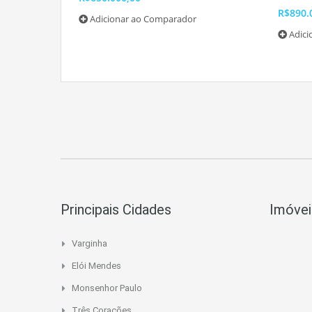
R$890.
Adicionar ao Comparador
Adic
Principais Cidades
Imóvei
Varginha
Elói Mendes
Monsenhor Paulo
Três Corações