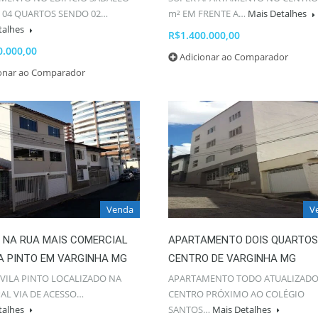
 04 QUARTOS SENDO 02…
m² EM FRENTE A…
Mais Detalhes
talhes
R$1.400.000,00
0.000,00
Adicionar ao Comparador
ionar ao Comparador
Venda
V
O NA RUA MAIS COMERCIAL
APARTAMENTO DOIS QUARTOS
A PINTO EM VARGINHA MG
CENTRO DE VARGINHA MG
 VILA PINTO LOCALIZADO NA
APARTAMENTO TODO ATUALIZAD
AL VIA DE ACESSO…
CENTRO PRÓXIMO AO COLÉGIO
talhes
SANTOS…
Mais Detalhes