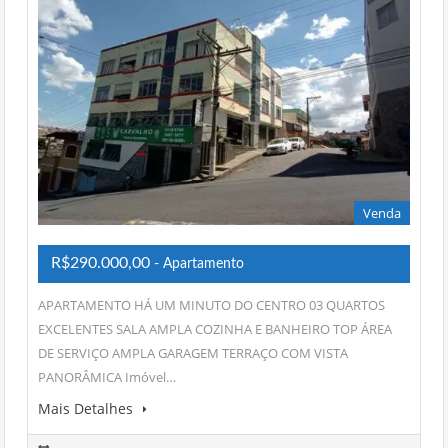
Venda
R$290.000,00
- Apartamento
APARTAMENTO HÁ UM MINUTO DO CENTRO 03 QUARTOS
EXCELENTES SALA AMPLA COZINHA E BANHEIRO TOP ÁREA
DE SERVIÇO AMPLA GARAGEM TERRAÇO COM VISTA
PANORÂMICA Imóvel…
Mais Detalhes