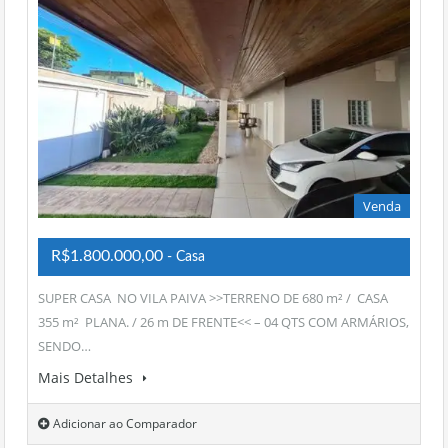
Venda
R$1.800.000,00
- Casa
SUPER CASA NO VILA PAIVA >>TERRENO DE 680 m² / CASA
355 m² PLANA. / 26 m DE FRENTE<< – 04 QTS COM ARMÁRIOS,
SENDO…
Mais Detalhes
Adicionar ao Comparador