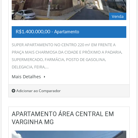
Venda
R$1.400.000,00
- Apartamento
SUPER APARTAMENTO NO CENTRO 220 m² EM FRENTE A
PRAÇA MAIS CHARMOSA DA CIDADE E PRÓXIMO A PADARIA,
SUPERMERCADO, FARMÁCIA, POSTO DE GASOLINA,
DELEGACIA, FEIRA,…
Mais Detalhes
Adicionar ao Comparador
APARTAMENTO ÁREA CENTRAL EM
VARGINHA MG