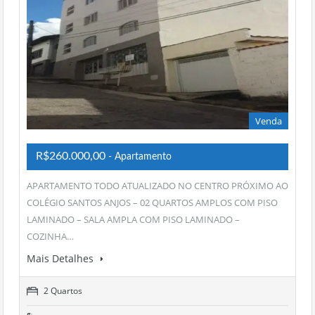
Venda
R$260.000,00
- Apartamento
APARTAMENTO TODO ATUALIZADO NO CENTRO PRÓXIMO AO
COLÉGIO SANTOS ANJOS – 02 QUARTOS AMPLOS COM PISO
LAMINADO – SALA AMPLA COM PISO LAMINADO –
COZINHA…
Mais Detalhes
2 Quartos