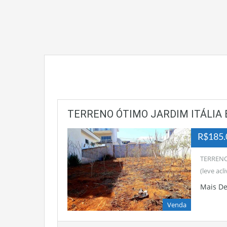
TERRENO ÓTIMO JARDIM ITÁLIA
R$185.
TERRENO
(leve ac
Mais D
Venda