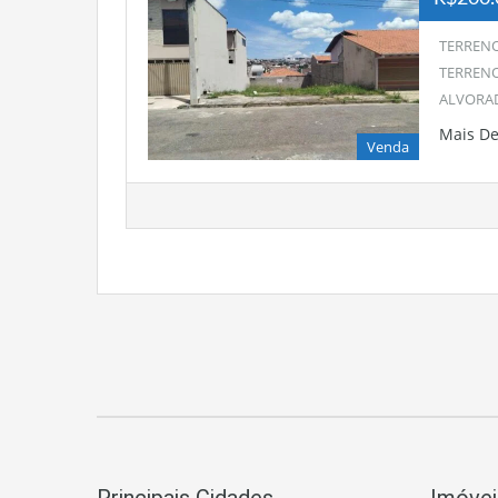
TERRENO
TERRENO
ALVORAD
Mais D
Venda