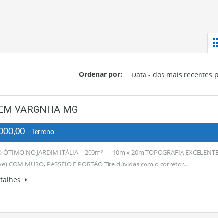
Ordenar por:
Data - dos mais recentes 
 EM VARGNHA MG
000,00
- Terreno
 ÓTIMO NO JARDIM ITÁLIA – 200m² – 10m x 20m TOPOGRAFIA EXCELENT
live) COM MURO, PASSEIO E PORTÃO Tire dúvidas com o corretor…
etalhes