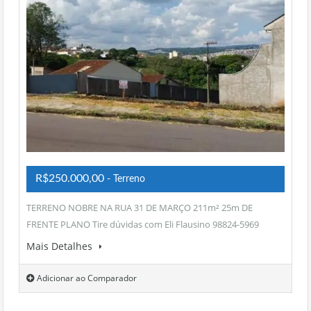
R$250.000,00
- Terreno
TERRENO NOBRE NA RUA 31 DE MARÇO 211m² 25m DE
FRENTE PLANO Tire dúvidas com Eli Flausino 98824-5969
Mais Detalhes
Adicionar ao Comparador