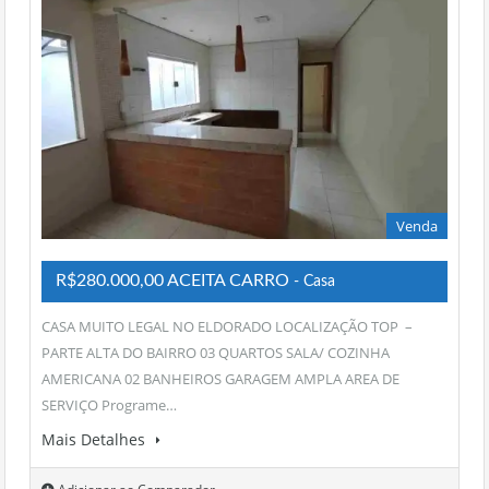
Venda
R$280.000,00 ACEITA CARRO
- Casa
CASA MUITO LEGAL NO ELDORADO LOCALIZAÇÃO TOP –
PARTE ALTA DO BAIRRO 03 QUARTOS SALA/ COZINHA
AMERICANA 02 BANHEIROS GARAGEM AMPLA AREA DE
SERVIÇO Programe…
Mais Detalhes